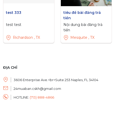
test 333
tiêu đề bài đăng trả
tiền
test test
Nội dung bài đăng trả
tiền
Richardson , TX
Mesquite , TX
ĐỊA CHỈ
3606 Enterprise Ave.<br>Suite 253 Naples, FL 34104
24muaban.cskh@gmail.com
HOTLINE:
(713) 888-4866