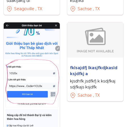
sdakfjaksj df
ksdjfka
Seagoville , TX
Sachse , TX
fklsajdfj lkasjfkdjkasld
ksjdfkj a
kjsdhfk jsdfkfj k ksdjfkaj
sdjfkajs ksjdfk
Sachse , TX