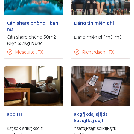
Cần share phòng 1 bạn
Đăng tin miễn phí
nữ
Cần share phòng 30m2
Đăng miễn phí mãi mãi
Điện $5/Kg Nước
200k/người Giá
Mesquite , TX
Richardson , TX
$200/tháng
abc 11111
akgfjkdsj sjfjds
kasdjfksj sdjf
ksfjsdk sdlkfjksd f.
hsafdjksajf sdlkfjksjfk