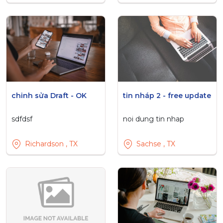
chinh sửa Draft - OK
tin nháp 2 - free update
sdfdsf
noi dung tin nhap
Richardson , TX
Sachse , TX