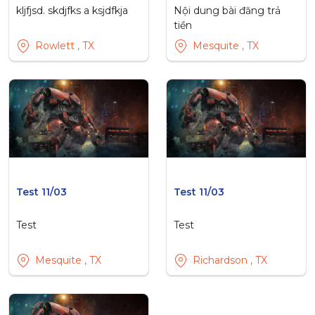
kljfjsd. skdjfks a ksjdfkja
Nội dung bài đăng trả
tiền
Rowlett , TX
Mesquite , TX
Test 11/03
Test 11/03
Test
Test
Mesquite , TX
Richardson , TX