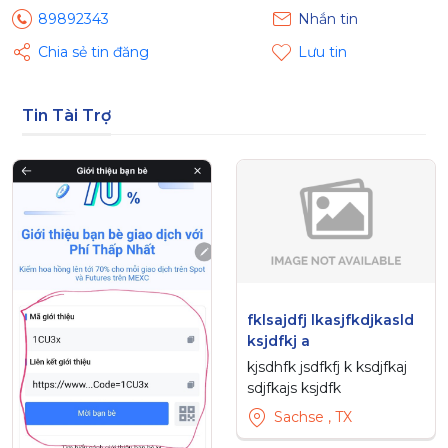
89892343
Nhắn tin
Chia sẻ tin đăng
Lưu tin
Tin Tài Trợ
fklsajdfj lkasjfkdjkasld
ksjdfkj a
kjsdhfk jsdfkfj k ksdjfkaj
sdjfkajs ksjdfk
Sachse , TX