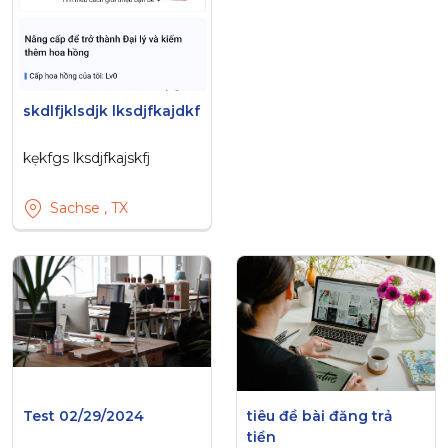
skdlfjklsdjk lksdjfkajdkf
kẹkfgs lksdjfkajskfj
Sachse , TX
Test 02/29/2024
tiêu đề bài đăng trả
tiền