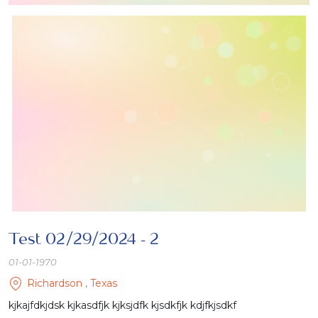
Test 02/29/2024 - 2
01-01-1970
Richardson , Texas
kjkajfdkjdsk kjkasdfjk kjksjdfk kjsdkfjk kdjfkjsdkf