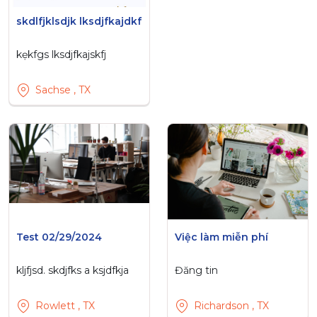
skdlfjklsdjk lksdjfkajdkf
kẹkfgs lksdjfkajskfj
Sachse , TX
Test 02/29/2024
Việc làm miễn phí
kljfjsd. skdjfks a ksjdfkja
Đăng tin
Rowlett , TX
Richardson , TX